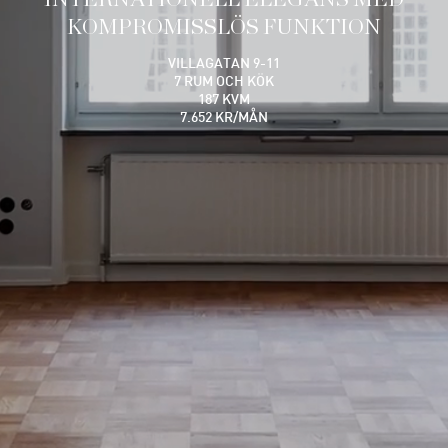
KOMPROMISSLÖS FUNKTION
VILLAGATAN 9-11
7 RUM OCH KÖK
187 KVM
7.652 KR/MÅN