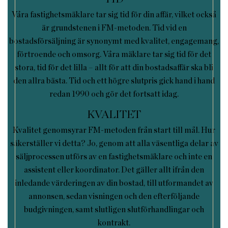
Våra fastighetsmäklare tar sig tid för din affär, vilket också
är grundstenen i FM-metoden. Tid vid en
bostadsförsäljning är synonymt med kvalitet, engagemang,
förtroende och omsorg. Våra mäklare tar sig tid för det
stora, tid för det lilla – allt för att din bostadsaffär ska bli
den allra bästa. Tid och ett högre slutpris gick hand i hand
redan 1990 och gör det fortsatt idag.
KVALITET
Kvalitet genomsyrar FM-metoden från start till mål. Hur
säkerställer vi detta? Jo, genom att alla väsentliga delar av
säljprocessen utförs av en fastighetsmäklare och inte en
assistent eller koordinator. Det gäller allt ifrån den
inledande värderingen av din bostad, till utformandet av
annonsen, sedan visningen och den efterföljande
budgivningen, samt slutligen slutförhandlingar och
kontrakt.