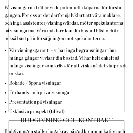
På visningarna träffar vi de potentiella köparna för första
gången. För oss är det därför självklart att våra mäklare,
och inga assistenter/visningsvärdar, möter spekulanterna
på visningarna. Våra mäklare kan din bostad bäst och är
också bäst på införsäljningen mot spekulanterna.
Vår visningsgaranti – vi har inga begränsningar i hur
många gånger vi visar din bostad. Vi har helt enkelt så
många visningar som krävs för att vi ska nå det slutpris du
önskar.
Bokade / öppna visningar
Förhands- och privatvisningar
Presentation på visningar
Exklusiva prospekt (tillval)
BUDGIVNING OCH KONTRAKT
Budgivningen ställer höga krav på god kommunikation och