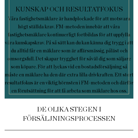
KUNSKAP OCH RESULTATFOKUS
Våra fastighetsmäklare är handplockade för att motsvara
högt ställda krav. FM-metoden innebär att våra
fastighetsmäklare kontinuerligt fortbildas för att uppfylla
våra kunskapskrav. På så sätt kan du kan känna dig trygg i att
du alltid får en mäklare som är affärsmässig, påläst och
omsorgsfull. Det skapar trygghet för såväl dig som säljare
som köpare. För att lyckas vid en bostadsförsäljning så
måste en mäklare ha den där extra lilla drivkraften. Ett stort
resultatfokus är en viktig hörnsten i FM-metoden och därför
en förutsättning för att få arbeta som mäklare hos oss.
DE OLIKA STEGEN I
FÖRSÄLJNINGSPROCESSEN