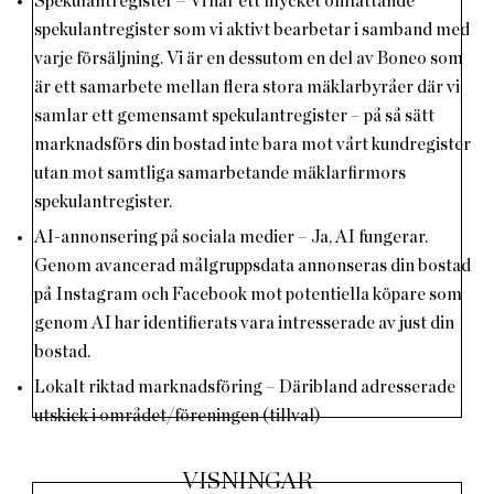
Spekulantregister – Vi har ett mycket omfattande
spekulantregister som vi aktivt bearbetar i samband med
varje försäljning. Vi är en dessutom en del av Boneo som
är ett samarbete mellan flera stora mäklarbyråer där vi
samlar ett gemensamt spekulantregister – på så sätt
marknadsförs din bostad inte bara mot vårt kundregister
utan mot samtliga samarbetande mäklarfirmors
spekulantregister.
AI-annonsering på sociala medier – Ja, AI fungerar.
Genom avancerad målgruppsdata annonseras din bostad
på Instagram och Facebook mot potentiella köpare som
genom AI har identifierats vara intresserade av just din
bostad.
Lokalt riktad marknadsföring – Däribland adresserade
utskick i området/föreningen (tillval)
VISNINGAR