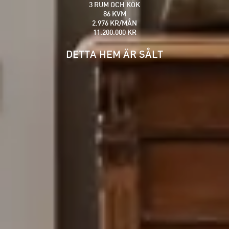
3 RUM OCH KÖK
86 KVM
2.976 KR/MÅN
11.200.000 KR
DETTA HEM ÄR SÅLT