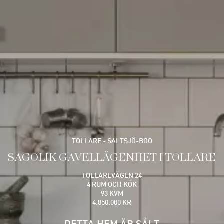
TOLLARE - SALTSJÖ-BOO
SAGOLIK GAVELLÄGENHET I TOLLARE
TOLLAREVÄGEN 24
4 RUM OCH KÖK
93 KVM
4.850.000 KR