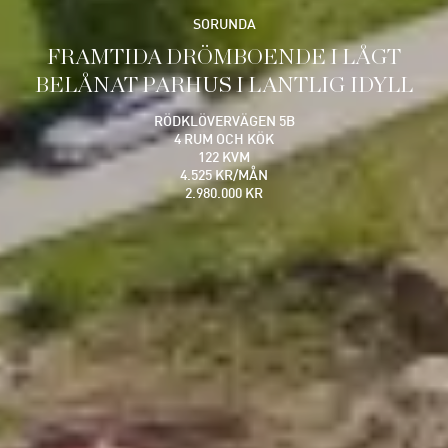
SORUNDA
FRAMTIDA DRÖMBOENDE I LÅGT
BELÅNAT PARHUS I LANTLIG IDYLL
RÖDKLÖVERVÄGEN 5B
4 RUM OCH KÖK
122 KVM
4.525 KR/MÅN
2.980.000 KR