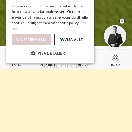
Denna webbplats använder cookies för att
förbättra användarupplevelsen. Genom att
använda vår webbplats samtycker du till alla
cookies i enlighet med vår cookiepolicy.
Läs
mer
ACCEPTERA ALLA
AVVISA ALLT
VISA DETALJER
FAKTA
ALLA BILDER
RITNING
KARTA
NYPRODUCERAT
LANTLIGT LÄGE
FANTASTISK PLANLÖSNING
LÅGT BELÅNAD
BRA KOMMUNIKATIONER