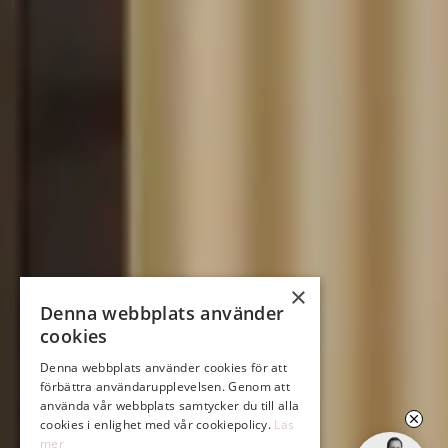
×
Denna webbplats använder
cookies
Denna webbplats använder cookies för att
förbättra användarupplevelsen. Genom att
använda vår webbplats samtycker du till alla
cookies i enlighet med vår cookiepolicy.
Läs
mer