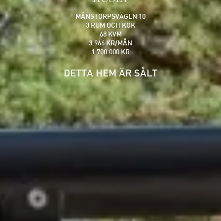
MÅNSTORPSVÄGEN 10
3 RUM OCH KÖK
68 KVM
3.966 KR/MÅN
1.700.000 KR
DETTA HEM ÄR SÅLT