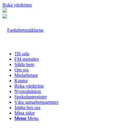
Boka värdering
Till salu
FM-metoden
Sålda hem
Om oss
Medarbetare
Kontor
Boka värdering
Nyproduktion
Spekulantregister
Våra samarbetspartners
Jobba hos oss
Mina sidor
Menu
Menu