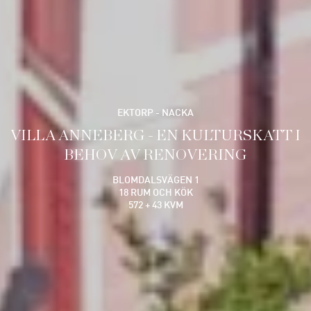
EKTORP - NACKA
VILLA ANNEBERG - EN KULTURSKATT I
BEHOV AV RENOVERING
BLOMDALSVÄGEN 1
18 RUM OCH KÖK
572 + 43 KVM