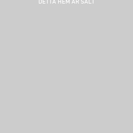
DETTA HEM ÄR SÅLT