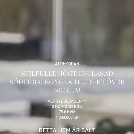
ALPHYDDAN
STILFULLT, HÖGT, INGLASAD
SÖDERBALKONG OCH UTSIKT ÖVER
SICKLA!
ALPHYDDEVÄGEN 41
3 RUM OCH KÖK
75.8 KVM
4.300.000 KR
DETTA HEM ÄR SÅLT