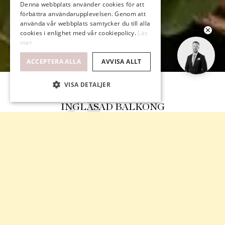
Denna webbplats använder cookies för att
förbättra användarupplevelsen. Genom att
använda vår webbplats samtycker du till alla
cookies i enlighet med vår cookiepolicy.
Läs
mer
ACCEPTERA ALLA
AVVISA ALLT
VISA DETALJER
INGLASAD BALKONG
LUFTIGT & VÄLPLANERAT
FANTASTISK UTSIKT, SÖDERLÄGE
STABIL FÖRENING
GYM, RELAX & BASTU I BRF