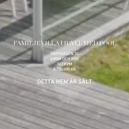
FAMILJEVILLA I IDYLL MED POOL
TÄPPVÄGEN 33
6 RUM OCH KÖK
167 KVM
8.750.000 KR
DETTA HEM ÄR SÅLT