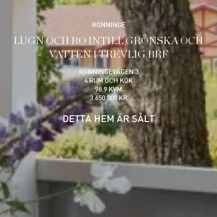
RÖNNINGE
LUGN OCH RO INTILL GRÖNSKA OCH
VATTEN I TREVLIG BRF
RÖNNINGEVÄGEN 3
4 RUM OCH KÖK
98.9 KVM
3.650.000 KR
DETTA HEM ÄR SÅLT