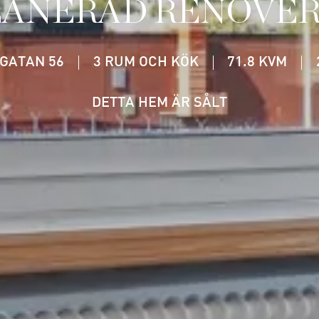
LANERAD RENOVE
GATAN 56
3 RUM OCH KÖK
71.8 KVM
DETTA HEM ÄR SÅLT