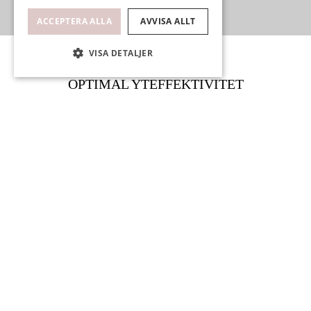
ACCEPTERA ALLA
AVVISA ALLT
VISA DETALJER
OPTIMAL YTEFFEKTIVITET
GAVELLÄGENHET MED LJUS
BEVARAD FUNKISCHARM
SOLIG BALKONG I VÄST
PERFEKT LÄGE NÄRA STAN