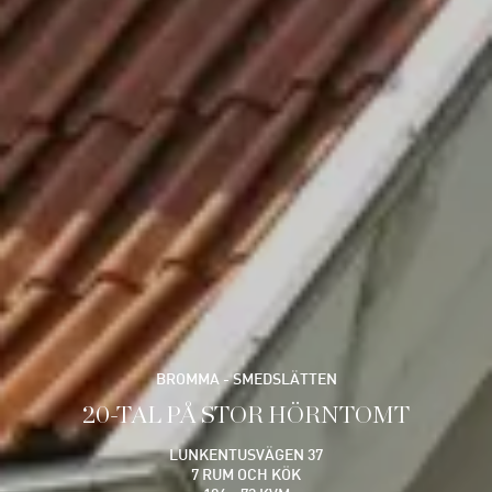
BROMMA - SMEDSLÄTTEN
20-TAL PÅ STOR HÖRNTOMT
LUNKENTUSVÄGEN 37
7 RUM OCH KÖK