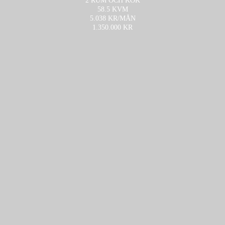
2 RUM OCH KÖK
58.5 KVM
5.038 KR/MÅN
1.350.000 KR